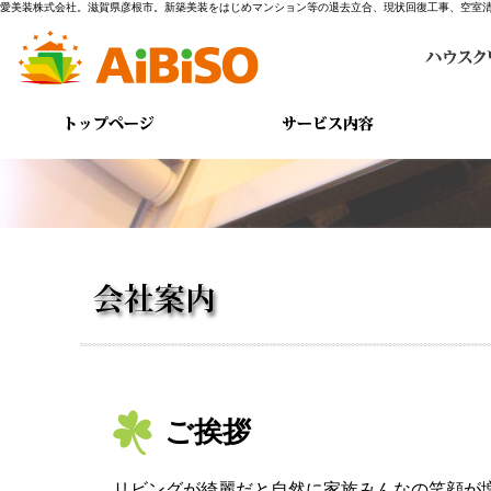
愛美装株式会社。滋賀県彦根市。新築美装をはじめマンション等の退去立合、現状回復工事、空室
ご挨拶
リビングが綺麗だと自然に家族みんなの笑顔が